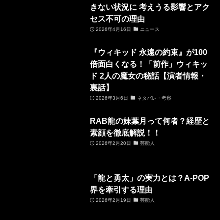
きない状況に 考えうる影響とアク
セス不可の理由
2026年4月16日
ニュース
『ウィキッド 永遠の約束』が100
倍面白くなる！「前作」ウィキッ
ド 2人の魔女の秘話【演者情報・
裏話】
2026年3月6日
ネタバレ・考察
RAB龍の妹葉月って何者？経歴と
素顔を徹底解説！！
2026年2月20日
芸能人
「龍と勇太」の実力とは？A-POP
界を牽引する理由
2026年2月19日
芸能人