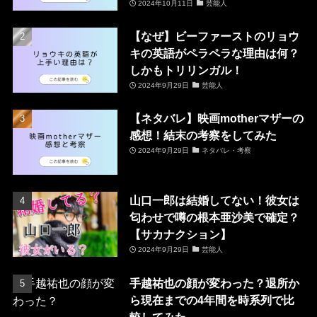
2024年10月11日
芸能人
【なぜ】ビーファーストのリョウ
キの英語がペラペラな理由は何？
しかもトリリンガル！
2024年9月29日
芸能人
【ネタバレ】映画motherマザーの
感想！結末の考察をしてみた
2024年9月29日
ネタバレ・考察
山口一郎は結婚してない！彼女は
匂わせで噂の根本亜沙美で確定？
【サカナクション】
2024年9月29日
芸能人
手越祐也の顔が変わった？退所か
ら現在までの4年間を時系列で比
較してみた