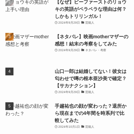
【なぜ】ビーファーストのリョウ
キの英語がペラペラな理由は何？
しかもトリリンガル！
2024年9月29日
芸能人
【ネタバレ】映画motherマザーの
感想！結末の考察をしてみた
2024年9月29日
ネタバレ・考察
山口一郎は結婚してない！彼女は
匂わせで噂の根本亜沙美で確定？
【サカナクション】
2024年9月29日
芸能人
手越祐也の顔が変わった？退所か
ら現在までの4年間を時系列で比
較してみた
2024年10月1日
芸能人