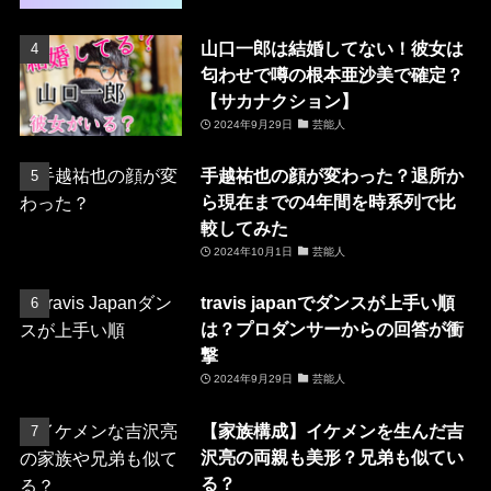
山口一郎は結婚してない！彼女は
匂わせで噂の根本亜沙美で確定？
【サカナクション】
2024年9月29日
芸能人
手越祐也の顔が変わった？退所か
ら現在までの4年間を時系列で比
較してみた
2024年10月1日
芸能人
travis japanでダンスが上手い順
は？プロダンサーからの回答が衝
撃
2024年9月29日
芸能人
【家族構成】イケメンを生んだ吉
沢亮の両親も美形？兄弟も似てい
る？