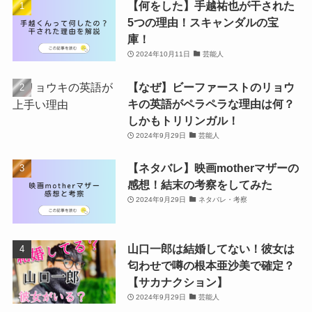
【何をした】手越祐也が干された
5つの理由！スキャンダルの宝
庫！
2024年10月11日
芸能人
【なぜ】ビーファーストのリョウ
キの英語がペラペラな理由は何？
しかもトリリンガル！
2024年9月29日
芸能人
【ネタバレ】映画motherマザーの
感想！結末の考察をしてみた
2024年9月29日
ネタバレ・考察
山口一郎は結婚してない！彼女は
匂わせで噂の根本亜沙美で確定？
【サカナクション】
2024年9月29日
芸能人