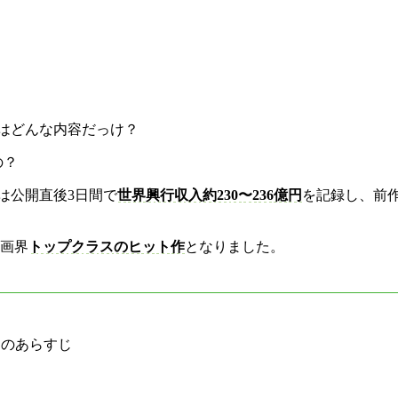
はどんな内容だっけ？
の？
は公開直後3日間で
世界興行収入約230〜236億円
を記録し、前作
映画界
トップクラスのヒット作
となりました。
」のあらすじ