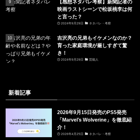
【感想ネタバレ考察】新聞記者の
映画ラストシーンで松坂桃李は何
と言った？
2024年9月29日
ネタバレ・考察
吉沢亮の兄弟もイケメンなのか？
育った家庭環境が厳しすぎて驚
き！
2024年9月29日
芸能人
新着記事
2026年9月15日発売のPS5発売
「Marvel’s Wolverine」を徹底紹
介！
2026年4月25日
ネタバレ・考察