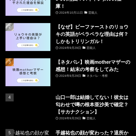
庫！
2024年10月11日
芸能人
【なぜ】ビーファーストのリョウ
キの英語がペラペラな理由は何？
しかもトリリンガル！
2024年9月29日
芸能人
【ネタバレ】映画motherマザーの
感想！結末の考察をしてみた
2024年9月29日
ネタバレ・考察
山口一郎は結婚してない！彼女は
匂わせで噂の根本亜沙美で確定？
【サカナクション】
2024年9月29日
芸能人
手越祐也の顔が変わった？退所か