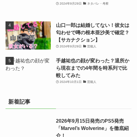
2024年9月29日
ネタバレ・考察
山口一郎は結婚してない！彼女は
匂わせで噂の根本亜沙美で確定？
【サカナクション】
2024年9月29日
芸能人
手越祐也の顔が変わった？退所か
ら現在までの4年間を時系列で比
較してみた
2024年10月1日
芸能人
新着記事
2026年9月15日発売のPS5発売
「Marvel’s Wolverine」を徹底紹
介！