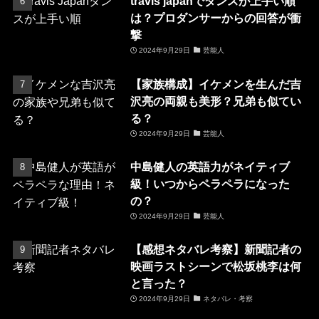
travis japanでダンスが上手い順
は？プロダンサーからの回答が衝
撃
2024年9月29日
芸能人
【家族構成】イケメンを生んだ吉
沢亮の両親も美形？兄弟も似てい
る？
2024年9月29日
芸能人
中島健人の英語力がネイティブ
級！いつからペラペラになった
の？
2024年9月29日
芸能人
【感想ネタバレ考察】新聞記者の
映画ラストシーンで松坂桃李は何
と言った？
2024年9月29日
ネタバレ・考察