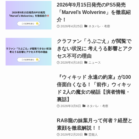
2026年9月15日発売のPS5発売
「Marvel’s Wolverine」を徹底紹
介！
2026年4月25日
ネタバレ・考察
クラファン「うぶごえ」が閲覧で
きない状況に 考えうる影響とアク
セス不可の理由
2026年4月16日
ニュース
『ウィキッド 永遠の約束』が100
倍面白くなる！「前作」ウィキッ
ド 2人の魔女の秘話【演者情報・
裏話】
2026年3月6日
ネタバレ・考察
RAB龍の妹葉月って何者？経歴と
素顔を徹底解説！！
2026年2月20日
芸能人