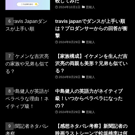
較してみた
2024年10月1日
芸能人
travis japanでダンスが上手い順
は？プロダンサーからの回答が衝
撃
2024年9月29日
芸能人
【家族構成】イケメンを生んだ吉
沢亮の両親も美形？兄弟も似てい
る？
2024年9月29日
芸能人
中島健人の英語力がネイティブ
級！いつからペラペラになった
の？
2024年9月29日
芸能人
【感想ネタバレ考察】新聞記者の
映画ラストシーンで松坂桃李は何