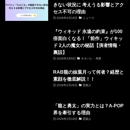
きない状況に 考えうる影響とアク
セス不可の理由
2026年4月16日
ニュース
『ウィキッド 永遠の約束』が100
倍面白くなる！「前作」ウィキッ
ド 2人の魔女の秘話【演者情報・
裏話】
2026年3月6日
ネタバレ・考察
RAB龍の妹葉月って何者？経歴と
素顔を徹底解説！！
2026年2月20日
芸能人
「龍と勇太」の実力とは？A-POP
界を牽引する理由
2026年2月19日
芸能人