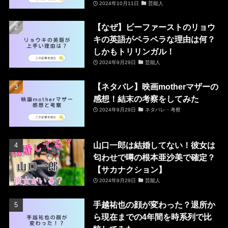
2024年10月11日
芸能人
【なぜ】ビーファーストのリョウ
キの英語がペラペラな理由は何？
しかもトリリンガル！
2024年9月29日
芸能人
【ネタバレ】映画motherマザーの
感想！結末の考察をしてみた
2024年9月29日
ネタバレ・考察
山口一郎は結婚してない！彼女は
匂わせで噂の根本亜沙美で確定？
【サカナクション】
2024年9月29日
芸能人
手越祐也の顔が変わった？退所か
ら現在までの4年間を時系列で比