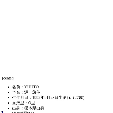
[center]
名前：YUUTO
本名：源 悠斗
生年月日：1992年9月23日生まれ（27歳）
血液型：O型
出身：熊本県出身