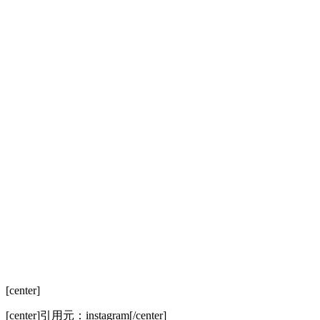
[center]
[center]
引用元：instagram
[/center]