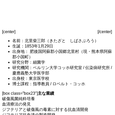
[center]
[/center]
名前：北里柴三郎（きたざと しばさぶろう）
生誕：1853年1月29日
出身地： 肥後国阿蘇郡小国郷北里村（現・熊本県阿蘇
郡小国町）
研究分野：細菌学
研究機関：ベルリン大学コッホ研究室 / 伝染病研究所 /
慶應義塾大学医学部
出身校：東京医学校
博士課程：指導教員 / ロベルト・コッホ
[box class=”box23″]
主な業績
破傷風菌純粋培養
血清療法の発見
ジフテリアと破傷風の毒素に対する抗血清開発
ジフテリア抗血清の製造開発