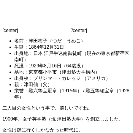
[center]
[/center]
名前：津田梅子（つだ うめこ）
生誕：1864年12月31日
出身地：日本 江戸牛込南御徒町（現在の東京都新宿区
南町）
死没：1929年8月16日（64歳没）
墓地：東京都小平市（津田塾大学構内）
出身校：ブリンマー・カレッジ （アメリカ）
親：津田仙（父）
栄誉：勲六等宝冠章（1915年） / 勲五等瑞宝章（1928
年）
二人目の女性という事で、嬉しいですね。
1900年、女子英学塾（現 津田塾大学）を創立しました。
女性は嫁に行くしかなかった時代に、