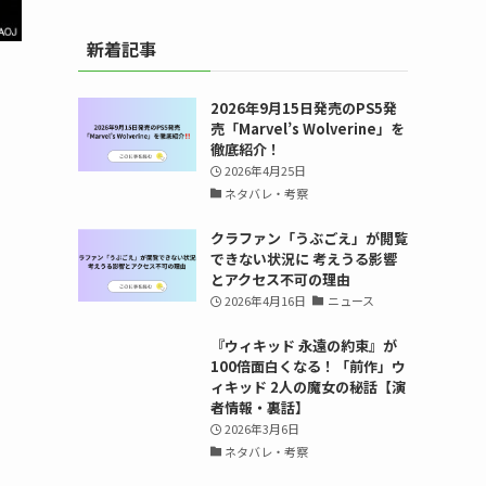
新着記事
2026年9月15日発売のPS5発
売「Marvel’s Wolverine」を
徹底紹介！
2026年4月25日
ネタバレ・考察
クラファン「うぶごえ」が閲覧
できない状況に 考えうる影響
とアクセス不可の理由
2026年4月16日
ニュース
『ウィキッド 永遠の約束』が
100倍面白くなる！「前作」ウ
ィキッド 2人の魔女の秘話【演
者情報・裏話】
2026年3月6日
ネタバレ・考察