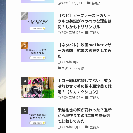
2024年10月11日
芸能人
【なぜ】ビーファーストのリョ
ウキの英語がペラペラな理由は
何？しかもトリリンガル！
2024年9月29日
芸能人
【ネタバレ】映画motherマザ
ーの感想！結末の考察をしてみ
た
2024年9月29日
ネタバレ・考察
山口一郎は結婚してない！彼女
は匂わせで噂の根本亜沙美で確
定？【サカナクション】
2024年9月29日
芸能人
手越祐也の顔が変わった？退所
から現在までの4年間を時系列
で比較してみた
2024年10月1日
芸能人