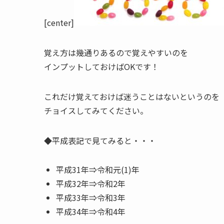
[center]
覚え方は幾通りあるので覚えやすいのを
インプットしておけばOKです！
これだけ覚えておけば迷うことはないというのを
チョイスしてみてください。
◆平成表記で見てみると・・・
平成3
1
年⇒令和元(
1
)年
平成3
2
年⇒令和
2
年
平成3
3
年⇒令和
3
年
平成3
4
年⇒令和
4
年