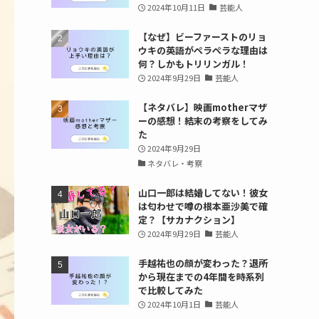
2024年10月11日
芸能人
【なぜ】ビーファーストのリョ
ウキの英語がペラペラな理由は
何？しかもトリリンガル！
2024年9月29日
芸能人
【ネタバレ】映画motherマザ
ーの感想！結末の考察をしてみ
た
2024年9月29日
ネタバレ・考察
山口一郎は結婚してない！彼女
は匂わせで噂の根本亜沙美で確
定？【サカナクション】
2024年9月29日
芸能人
手越祐也の顔が変わった？退所
から現在までの4年間を時系列
で比較してみた
2024年10月1日
芸能人