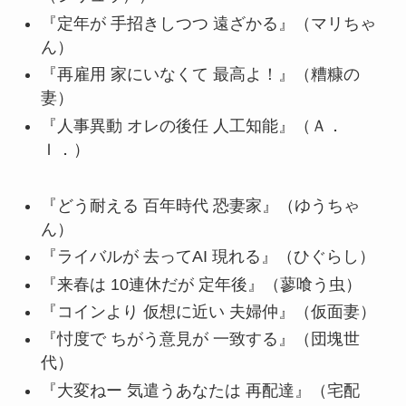
『定年が 手招きしつつ 遠ざかる』（マリちゃ
ん）
『再雇用 家にいなくて 最高よ！』（糟糠の
妻）
『人事異動 オレの後任 人工知能』（Ａ．
Ｉ．）
『どう耐える 百年時代 恐妻家』（ゆうちゃ
ん）
『ライバルが 去ってAI 現れる』（ひぐらし）
『来春は 10連休だが 定年後』（蓼喰う虫）
『コインより 仮想に近い 夫婦仲』（仮面妻）
『忖度で ちがう意見が 一致する』（団塊世
代）
『大変ねー 気遣うあなたは 再配達』（宅配