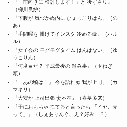
『「前向きに 検討します！」と 後ずさり』
（柳川良紗）
『下腹が 気づかぬ内に ひょっこりはん』（の
あ）
『手間暇を 掛けてインスタ 冷める飯』（ハル
ル）
『女子会の モグモグタイム はんぱない』（ゆ
うこりん）
『何度目だ？ 平成最後の 頼み事』（玉ねぎ
頭）
『「あの頃は！」 今を語れぬ 我が上司』（カ
マキリ）
『大安か 上司出張 妻不在』（喜夢多来）
『子におもちゃ 捨てると言ったら 「イヤ、売
って」』（しぇありんぐ、え？好みー？）