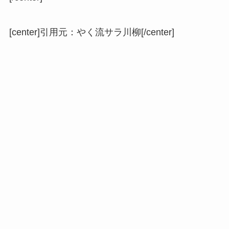
[center]
引用元：やく流サラ川柳
[/center]