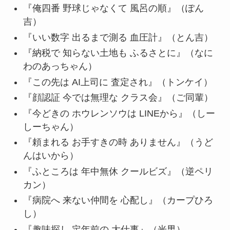
『俺四番 野球じゃなくて 風呂の順』（ぽん
吉）
『いい数字 出るまで測る 血圧計』（とん吉）
『納税で 知らない土地も ふるさとに』（なに
わのあっちゃん）
『この先は AI上司に 査定され』（トンケイ）
『顔認証 今では無理な クラス会』（ご同輩）
『今どきの ホウレンソウは LINEから』（しー
しーちゃん）
『頼まれる お手すきの時 ありません』（うど
んはいから）
『ふところは 年中無休 クールビズ』（逆ペリ
カン）
『病院へ 来ない仲間を 心配し』（カープひろ
し）
『趣味探し 定年前の 大仕事』（光男）