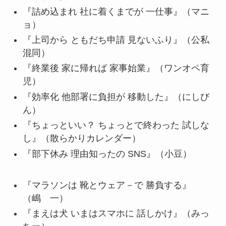
『詰め込まれ 社に着くまでが 一仕事』（マニ
ョ）
『上司から ともだち申請 見ないふり』（公私
混同）
『終業後 家に帰れば 家事始業』（ワンオペ育
児）
『効率化 他部署に負担が 移動した』（にしび
ん）
『ちょっといい？ ちょっとで終わった 試しな
し』（散らかりカレンダー）
『部下休み 理由知ったの SNS』（小豆）
『マラソンは 靴とウェア－で 勝負する』
（嶋 一）
『まえは犬 いまはスマホに 話しかけ』（みっ