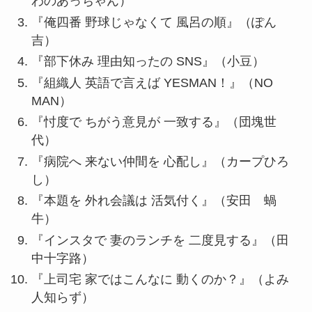
わのあっちゃん）
『俺四番 野球じゃなくて 風呂の順』（ぽん
吉）
『部下休み 理由知ったの SNS』（小豆）
『組織人 英語で言えば YESMAN！』（NO
MAN）
『忖度で ちがう意見が 一致する』（団塊世
代）
『病院へ 来ない仲間を 心配し』（カープひろ
し）
『本題を 外れ会議は 活気付く』（安田 蝸
牛）
『インスタで 妻のランチを 二度見する』（田
中十字路）
『上司宅 家ではこんなに 動くのか？』（よみ
人知らず）