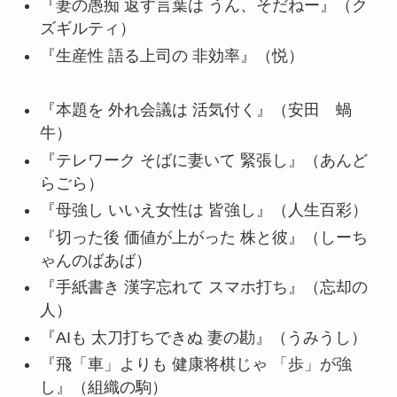
『妻の愚痴 返す言葉は うん、そだねー』（ク
ズギルティ）
『生産性 語る上司の 非効率』（悦）
『本題を 外れ会議は 活気付く』（安田 蝸
牛）
『テレワーク そばに妻いて 緊張し』（あんど
らごら）
『母強し いいえ女性は 皆強し』（人生百彩）
『切った後 価値が上がった 株と彼』（しーち
ゃんのばあば）
『手紙書き 漢字忘れて スマホ打ち』（忘却の
人）
『AIも 太刀打ちできぬ 妻の勘』（うみうし）
『飛「車」よりも 健康将棋じゃ 「歩」が強
し』（組織の駒）