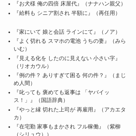
『お犬様 俺の四倍 床屋代』（ナナハン親父）
『給料も シニア割され 半額に』（再任用）
『家にいて 娘と会話 ラインにて』（ノア）
『よく切れる スマホの電池 うちの妻』（みら
いむ）
『見える化を したのに見えない 小さい字』
（リオカウル）
『例の件？ ありすぎて困る 何の件？』（まじ
め人間）
『叱っても 褒めても返事は 「ヤバイッ
ス！」』（国語辞典）
『やっと縁 切れた上司が 再雇用』（アカエタ
カ）
『在宅勤 家事もまかされ フル稼働』（紫柳
（シリュウ））