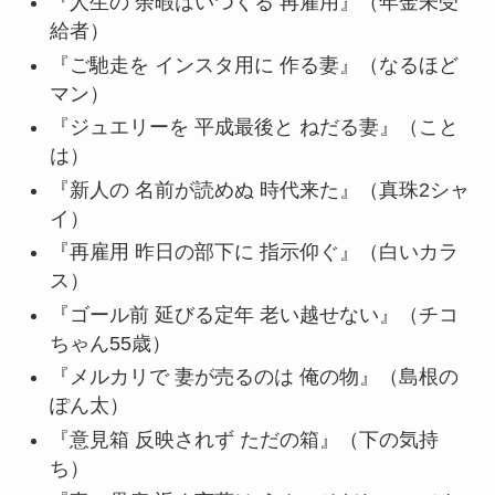
『人生の 余暇はいつくる 再雇用』（年金未受
給者）
『ご馳走を インスタ用に 作る妻』（なるほど
マン）
『ジュエリーを 平成最後と ねだる妻』（こと
は）
『新人の 名前が読めぬ 時代来た』（真珠2シャ
イ）
『再雇用 昨日の部下に 指示仰ぐ』（白いカラ
ス）
『ゴール前 延びる定年 老い越せない』（チコ
ちゃん55歳）
『メルカリで 妻が売るのは 俺の物』（島根の
ぽん太）
『意見箱 反映されず ただの箱』（下の気持
ち）