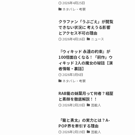
2026年4月25日
ネタバレ・考察
クラファン「うぶごえ」が閲覧
できない状況に 考えうる影響
とアクセス不可の理由
2026年4月16日
ニュース
『ウィキッド 永遠の約束』が
100倍面白くなる！「前作」ウ
ィキッド 2人の魔女の秘話【演
者情報・裏話】
2026年3月6日
ネタバレ・考察
RAB龍の妹葉月って何者？経歴
と素顔を徹底解説！！
2026年2月20日
芸能人
「龍と勇太」の実力とは？A-
POP界を牽引する理由
2026年2月19日
芸能人