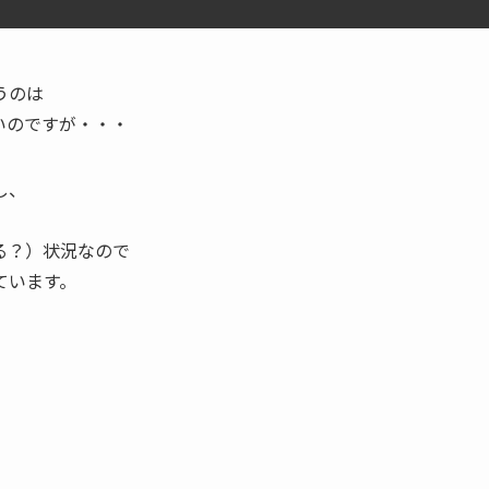
うのは
いのですが・・・
し、
る？）状況なので
ています。