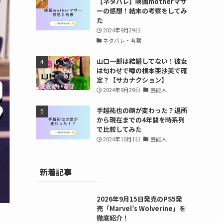
【ネタバレ】映画motherマザ
ーの感想！結末の考察をしてみ
た
2024年9月29日
ネタバレ・考察
山口一郎は結婚してない！彼女
は匂わせで噂の根本亜沙美で確
定？【サカナクション】
2024年9月29日
芸能人
手越祐也の顔が変わった？退所
から現在までの4年間を時系列
で比較してみた
2024年10月1日
芸能人
新着記事
2026年9月15日発売のPS5発
売「Marvel’s Wolverine」を
徹底紹介！