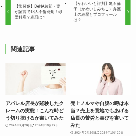
【かわいいと評判】亀石倫
【常習犯】DeNA綾部・妻
子（かめいしみちこ）弁護
が証言で18人不倫発覚！球
士の経歴とプロフィール
団解雇？処罰は？
は？
関連記事
アパレル店長が経験したク
売上ノルマや自腹の噂は本
レームの実態！こんな時ど
当？売上を意地でもあげる
う切り抜けるか書いてみた
店長の苦労と喜びを書いて
みた
2024年9月29日
2024年10月29日
2024年9月29日
2024年10月29日