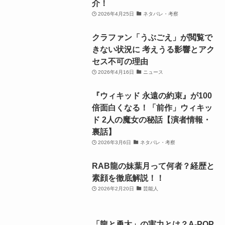
介！
2026年4月25日
ネタバレ・考察
クラファン「うぶごえ」が閲覧で
きない状況に 考えうる影響とアク
セス不可の理由
2026年4月16日
ニュース
『ウィキッド 永遠の約束』が100
倍面白くなる！「前作」ウィキッ
ド 2人の魔女の秘話【演者情報・
裏話】
2026年3月6日
ネタバレ・考察
RAB龍の妹葉月って何者？経歴と
素顔を徹底解説！！
2026年2月20日
芸能人
「龍と勇太」の実力とは？A-POP