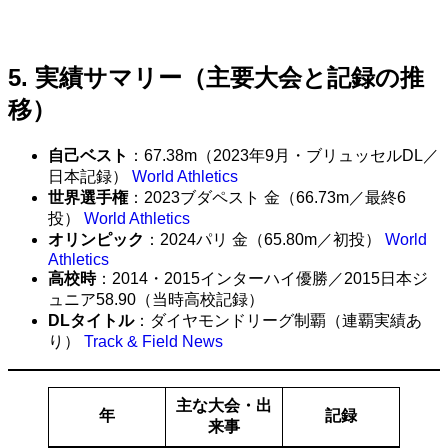
5. 実績サマリー（主要大会と記録の推
移）
自己ベスト
：67.38m（2023年9月・ブリュッセルDL／
日本記録）
World Athletics
世界選手権
：2023ブダペスト 金（66.73m／最終6
投）
World Athletics
オリンピック
：2024パリ 金（65.80m／初投）
World
Athletics
高校時
：2014・2015インターハイ優勝／2015日本ジ
ュニア58.90（当時高校記録）
DLタイトル
：ダイヤモンドリーグ制覇（連覇実績あ
り）
Track & Field News
主な大会・出
年
記録
来事