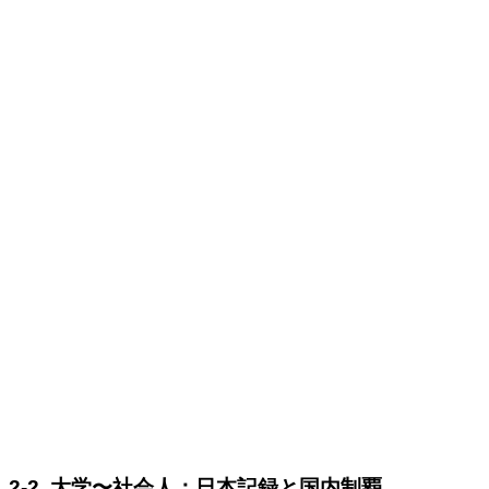
2-2. 大学〜社会人：日本記録と国内制覇