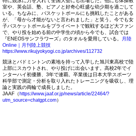
特に競泳に力を入れて全国大会にも出場した。他にも体操教
室や、英会話、塾、ピアノと好奇心旺盛な幼少期を過ごして
いる。ちなみに、バスケットボールにも挑戦したことがある
が、「母から才能がないと言われました」と笑う。今でも女
子バスケットボールをプライベートで観戦するほど大ファン
で、やり投を始める前の中学生の頃から今でも、試合では
『ENEOSサンフラワーズ』のタオルを愛用している。
月陸
Online｜月刊陸上競技
https://www.rikujyokyogi.co.jp/archives/112732
競泳とバドミントンの素地を持って入学した旭川東高校で陸
上部にスカウトされ、やり投げに出会います。高校2年でイ
ンターハイ初優勝、3年で連覇。卒業後は日本大学スポーツ
科学部で測定・分析を取り入れたトレーニングを吸収し、理
論と実践の両輪で成長しました。
JAAF（
https://www.jaaf.or.jp/news/article/22464/?
utm_source=chatgpt.com
）