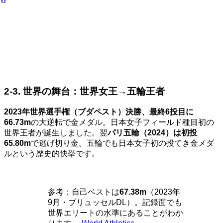
2-3. 世界の舞台：世界女王→五輪王者
2023年世界選手権（ブダペスト）決勝、最終6投目に
66.73m
の大逆転で金メダル。日本女子フィールド種目初の
世界王者が誕生しました。翌
パリ五輪（2024）は初投
65.80m
で逃げ切り金。五輪でも日本女子初の投てき金メダ
ルという歴史的快挙です。
参考：自己ベストは
67.38m
（2023年
9月・ブリュッセルDL）。記録面でも
世界エリートの水準にあることがわか