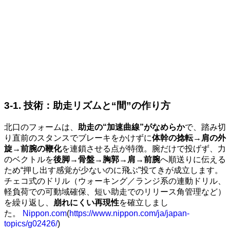
3-1. 技術：助走リズムと“間”の作り方
北口のフォームは、
助走の“加速曲線”がなめらか
で、踏み切
り直前のスタンスでブレーキをかけずに
体幹の捻転→肩の外
旋→前腕の鞭化
を連鎖させる点が特徴。腕だけで投げず、力
のベクトルを
後脚→骨盤→胸郭→肩→前腕
へ順送りに伝える
ため“押し出す感覚が少ないのに飛ぶ”投てきが成立します。
チェコ式のドリル（ウォーキング／ランジ系の連動ドリル、
軽負荷での可動域確保、短い助走でのリリース角管理など）
を繰り返し、
崩れにくい再現性
を確立しまし
た。
Nippon.com
(
https://www.nippon.com/ja/japan-
topics/g02426/
)