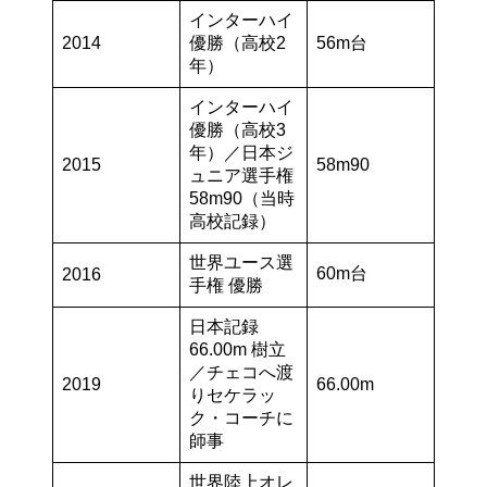
インターハイ
2014
優勝（高校2
56m台
年）
インターハイ
優勝（高校3
年）／日本ジ
2015
58m90
ュニア選手権
58m90（当時
高校記録）
世界ユース選
60m台
2016
手権 優勝
日本記録
66.00m 樹立
／チェコへ渡
2019
66.00m
りセケラッ
ク・コーチに
師事
世界陸上オレ