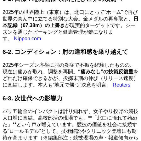
2025年の世界陸上（東京）は、北口にとって“ホーム”で再び
世界の真ん中に立てる特別な大会。金メダルの再奪取と、
日
本記録（67.38m）の上書き
が現実的ターゲットです。シー
ズンを通じたピーキングと健康管理が鍵になりま
す。
Nippon.com
6-2. コンディション：肘の違和感を乗り越えて
2025年シーズン序盤に肘の炎症で不振を経験したものの、
現在は痛みが取れ、調整を再開。
“痛みなし”の技術反復量
を
どれだけ確保できるかが、投擲末期の伸び（リリース速度）
に直結します。本人も“地元で勝つ”決意を明言。
Reuters
6-3. 次世代への影響力
パリ五輪金のインパクトは計り知れず、女子やり投げの競技
人口増に直結。高校部活の現場でも、**「北口に憧れて始め
た」**という声が増えています。競技の価値を社会に接続す
る“ロールモデル”として、技術解説やクリニック登壇にも期
待が高まります（※編集部注：競技現場の声・報道傾向から