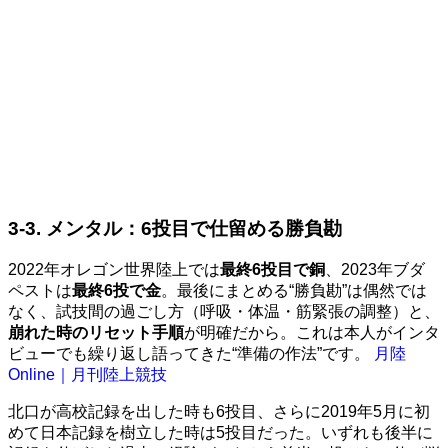
3-3. メンタル：6投目で仕留める勝負勘
2022年オレゴン世界陸上では
最終6投目で銅
、2023年ブダ
ペストは
最終6投で金
。最後にまとめる“勝負勘”は偶然では
なく、試技間の過ごし方（呼吸・体温・筋緊張の調整）と、
崩れた時のリセット手順
が明確だから。これは本人がインタ
ビューでも繰り返し語ってきた“準備の作法”です。
月陸
Online｜月刊陸上競技
北口が高校記録を出した時も6投目、さらに2019年5月に初
めて日本記録を樹立した時は5投目だった。いずれも後半に