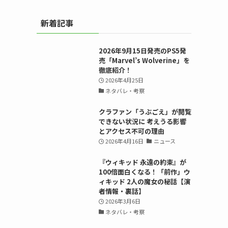
新着記事
2026年9月15日発売のPS5発
売「Marvel’s Wolverine」を
徹底紹介！
2026年4月25日
ネタバレ・考察
クラファン「うぶごえ」が閲覧
できない状況に 考えうる影響
とアクセス不可の理由
2026年4月16日
ニュース
『ウィキッド 永遠の約束』が
100倍面白くなる！「前作」ウ
ィキッド 2人の魔女の秘話【演
者情報・裏話】
2026年3月6日
ネタバレ・考察