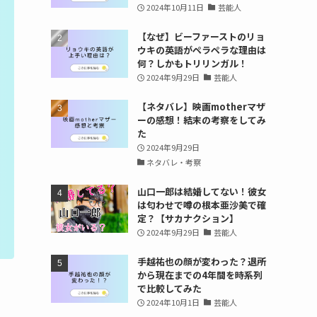
2024年10月11日
芸能人
【なぜ】ビーファーストのリョ
ウキの英語がペラペラな理由は
何？しかもトリリンガル！
2024年9月29日
芸能人
【ネタバレ】映画motherマザ
ーの感想！結末の考察をしてみ
た
2024年9月29日
ネタバレ・考察
山口一郎は結婚してない！彼女
は匂わせで噂の根本亜沙美で確
定？【サカナクション】
2024年9月29日
芸能人
手越祐也の顔が変わった？退所
から現在までの4年間を時系列
で比較してみた
2024年10月1日
芸能人