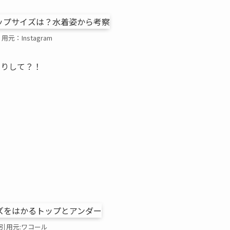
用元：Instagram
たりして？！
。
引用元:ワコール