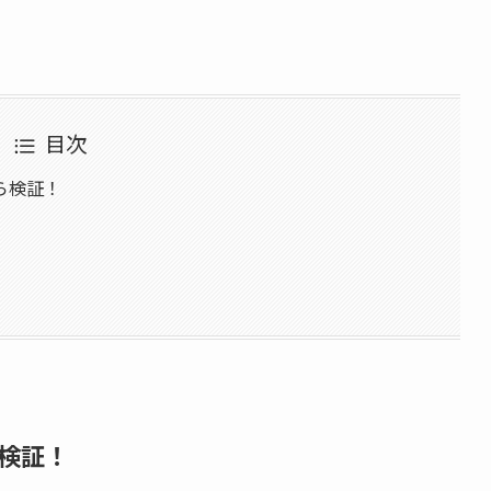
目次
ら検証！
検証！