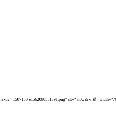
in06-neko24-150×150-e1562080551391.png” alt=”るんるん猫” width=”70″ h