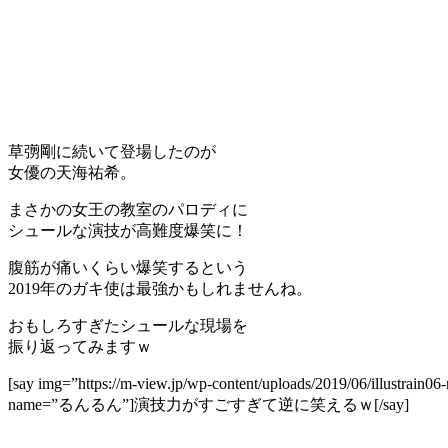
草彅剛に続いて登場したのが
女優の天海祐希。
まさかの女王の教室のパロディに
シュールな演技が高難度爆笑に！
腹筋が痛いくらい爆笑するという
2019年のガキ使は最強かもしれませんね。
おもしろすぎたシュールな現場を
振り返ってみますｗ
[say img=”https://m-view.jp/wp-content/uploads/2019/06/illustra
name=”るんるん”]演技力がすごすぎて逆に笑えるｗ[/say]