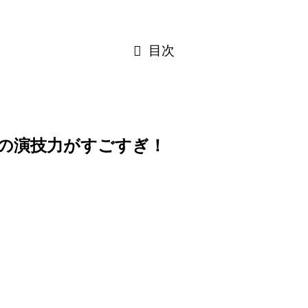
目次
希の演技力がすごすぎ！