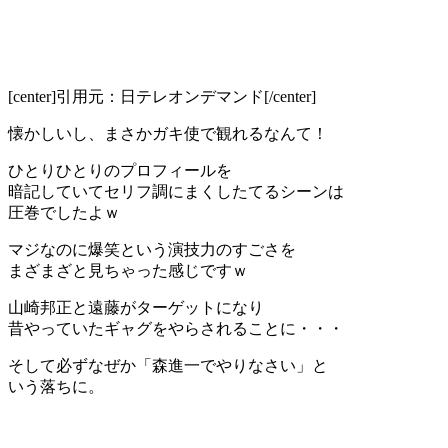
[center]
引用元：日テレオンデマンド
[/center]
懐かしいし、まさかガキ使で観れるなんて！
ひとりひとりのプロフィールを
暗記していて
セリフ調にまくしたてるシーンは
圧巻でしたよｗ
マジなのに爆笑という演技力のすごさを
まざまざと見ちゃった感じですｗ
山崎邦正と遠藤がターゲットになり
昔やっていたギャグをやらされることに・・・
そして必ずなぜか
「森進一でやりなさい」
と
いう落ちに。