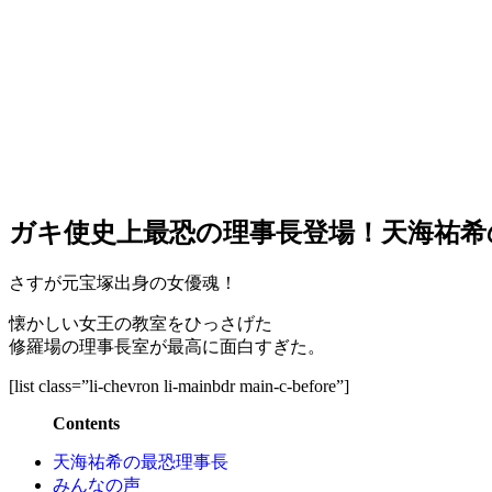
ガキ使史上最恐の理事長登場！天海祐
さすが元宝塚出身の女優魂！
懐かしい女王の教室をひっさげた
修羅場の理事長室が最高に面白すぎた。
[list class=”li-chevron li-mainbdr main-c-before”]
Contents
天海祐希の最恐理事長
みんなの声