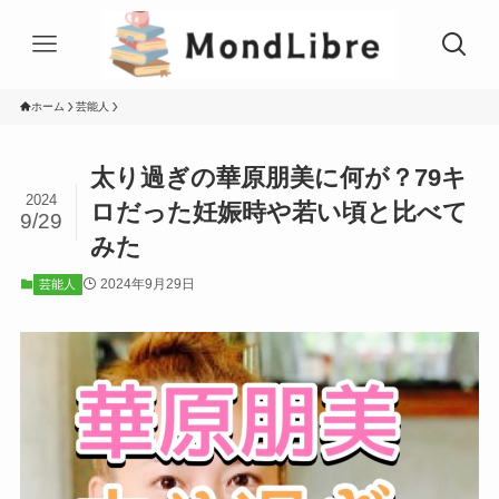
ホーム
芸能人
太り過ぎの華原朋美に何が？79キ
2024
ロだった妊娠時や若い頃と比べて
9/29
みた
2024年9月29日
芸能人