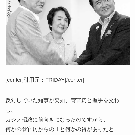
[center]
引用元：FRIDAY
[/center]
反対していた知事が突如、
菅官房と握手を交わ
し、
カジノ招致に前向きになった
のですから、
何かの菅官房からの圧と何かの得があったと