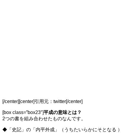
[/center][center]
引用元：twitter
[/center]
[box class=”box23″]
平成の意味とは？
2つの書を組み合わせたものなんです。
◆「史記」の「内
平
外
成
」
（うちたいらかにそとなる ）