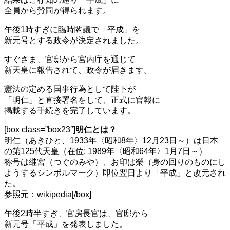
全員から賛同が得られます。
午後1時すぎに臨時閣議で「平成」を
新元号とする政令が決定されました。
すぐさま、官邸から宮内庁を通じて
新天皇に報告されて、政令が届きます。
憲法の定める国事行為として陛下が
「明仁」と
直接署名をして、正式に官報に
掲載する手続きを完了
しています。
[box class=”box23″]
明仁とは？
明仁（あきひと、1933年〈昭和8年〉12月23日～）は日本
の第125代天皇（在位: 1989年〈昭和64年〉1月7日～）
称号は継宮（つぐのみや）、お印は榮
（身の回りのものにし
ようするシンボルマーク）
即位翌日より「平成」と改元され
た。
参照元：wikipedia
[/box]
午後2時半すぎ、官房長官は、官邸から
新元号「平成」を発表しました。