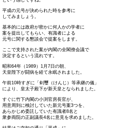
平成の元号が決められた時を参考に
してみましょう。
基本的には政府が密かに何人かの学者に
案を提出してもらい、有識者による
元号に関する懇談会で提案をします。
ここで支持された案が内閣の全閣僚会議で
決定するという流れです。
昭和64年（1989）1月7日の朝、
天皇陛下が闘病を経て永眠されました。
午前10時すぎに「剣璽（けんじ）等承継の儀」
により、皇太子殿下が新天皇となられました。
すぐに竹下内閣の小渕官房長官が、
用意周到に検討していた新元号案3つを、
あらかじめ委託していた有識者8名と
衆参両院の正副議長4名に意見を求めました。
結果はご存知の通り「平成」に