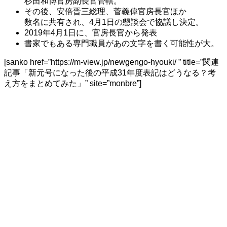
杉田和博官房副長官管轄。
その後、安倍晋三総理、菅義偉官房長官ほか
数名に共有され、4月1日の懇談会で協議し決定。
2019年4月1日に、官房長官から発表
書家でもある専門職員があの文字を書く可能性が大。
[sanko href=”https://m-view.jp/newgengo-hyouki/ ” title=”関連
記事「新元号になった後の平成31年度表記はどうなる？考
え方をまとめてみた」” site=”monbre”]