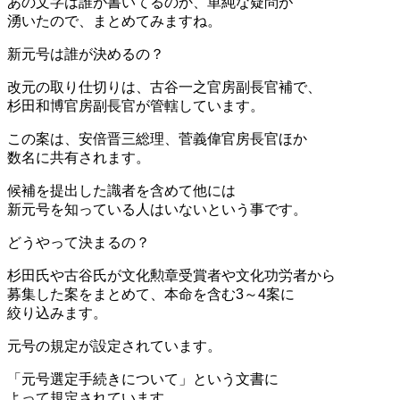
あの文字は誰が書いてるのか、単純な疑問が
湧いたので、まとめてみますね。
新元号は誰が決めるの？
改元の取り仕切りは、
古谷一之官房副長官補
で、
杉田和博官房副長官
が管轄しています。
この案は、安倍晋三総理、菅義偉官房長官ほか
数名に共有されます。
候補を提出した識者を含めて他には
新元号を知っている人はいないという事です。
どうやって決まるの？
杉田氏や古谷氏が文化勲章受賞者や文化功労者から
募集した案をまとめて、本命を含む3～4案に
絞り込みます。
元号の規定が設定されています。
「
元号選定手続きについて
」という文書に
よって規定されています。