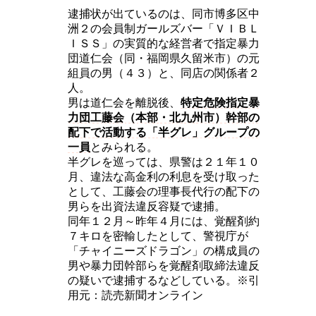
逮捕状が出ているのは、同市博多区中
洲２の会員制ガールズバー「ＶＩＢＬ
ＩＳＳ」の実質的な経営者で指定暴力
団道仁会（同・福岡県久留米市）の元
組員の男（４３）と、同店の関係者２
人。
男は道仁会を離脱後、
特定危険指定暴
力団工藤会（本部・北九州市）幹部の
配下で活動する「半グレ」グループの
一員
とみられる。
半グレを巡っては、県警は２１年１０
月、違法な高金利の利息を受け取った
として、工藤会の理事長代行の配下の
男らを出資法違反容疑で逮捕。
同年１２月～昨年４月には、覚醒剤約
７キロを密輸したとして、警視庁が
「チャイニーズドラゴン」の構成員の
男や暴力団幹部らを覚醒剤取締法違反
の疑いで逮捕するなどしている。※引
用元：読売新聞オンライン