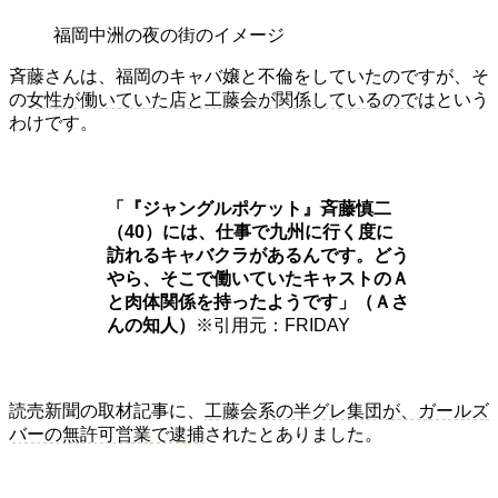
福岡中洲の夜の街のイメージ
斉藤さんは、福岡のキャバ嬢と不倫をしていたのですが、そ
の
女性が働いていた店と工藤会が関係しているのでは
という
わけです。
「『ジャングルポケット』斉藤慎二
（40）には、仕事で九州に行く度に
訪れるキャバクラがあるんです。どう
やら、そこで働いていたキャストのＡ
と肉体関係を持ったようです」（Ａさ
んの知人）
※引用元：FRIDAY
読売新聞の取材記事に、
工藤会系の半グレ集団が、ガールズ
バーの無許可営業で逮捕
されたとありました。