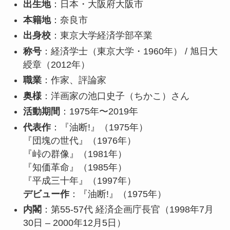
出生地
：日本・大阪府大阪市
本籍地
：奈良市
出身校
：東京大学経済学部卒業
称号
：経済学士（東京大学・1960年） / 旭日大
綬章（2012年）
職業
：作家、評論家
奥様
：洋画家の池口史子（ちかこ）さん
活動期間
：1975年〜2019年
代表作
：『油断!』（1975年）
『団塊の世代』（1976年）
『峠の群像』（1981年）
『知価革命』（1985年）
『平成三十年』（1997年）
デビュー作
：『油断!』（1975年）
内閣
：第55-57代 経済企画庁長官（1998年7月
30日 – 2000年12月5日）