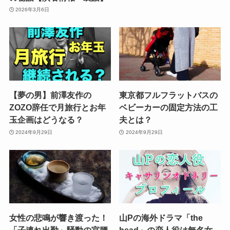
2026年3月6日
【夢の男】前澤友作の
東京都フルフラットバスの
ZOZO辞任で月旅行とお年
ベビーカーの固定方法の工
玉企画はどうなる？
夫とは？
2024年9月29日
2024年9月29日
女性の悲鳴が響き渡った！
山Pの海外ドラマ「the
「子連れ出勤」騒動の宮腰
head」の恋人役は無名女