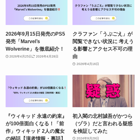
2026年9月15日発売のPS5
クラファン「うぶごえ」が
発売「Marvel’s
閲覧できない状況に 考えう
Wolverine」を徹底紹介！
る影響とアクセス不可の理
由
2026年4月25日
2026年4月28日
2026年4月16日
『ウィキッド 永遠の約束』
初入閣の北村誠吾がかつら
が100倍面白くなる！「前
（ヅラ）だと言われる疑惑
作」ウィキッド 2人の魔女
を検証してみた
の秘話【演者情報・裏話】
2024年9月29日