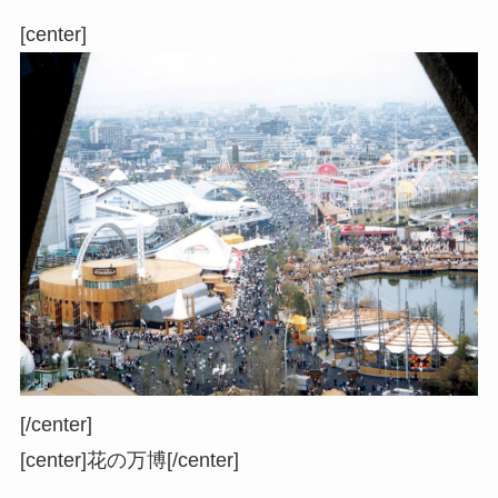
[center]
[/center]
[center]
花の万博
[/center]