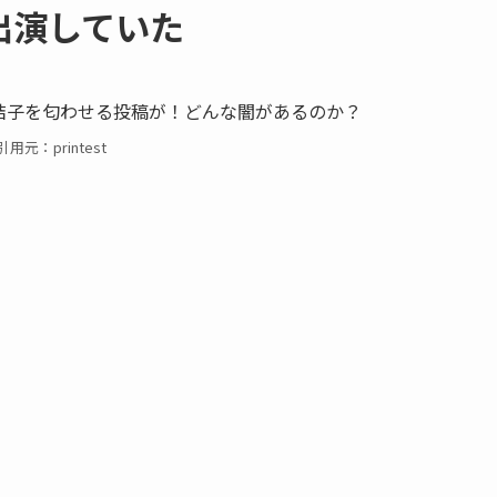
出演していた
引用元：printest