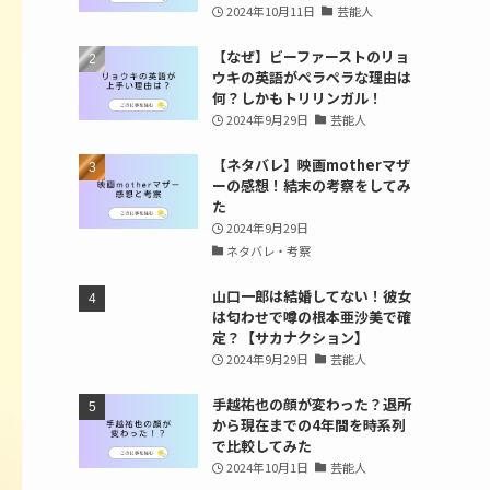
2024年10月11日
芸能人
【なぜ】ビーファーストのリョ
ウキの英語がペラペラな理由は
何？しかもトリリンガル！
2024年9月29日
芸能人
【ネタバレ】映画motherマザ
ーの感想！結末の考察をしてみ
た
2024年9月29日
ネタバレ・考察
山口一郎は結婚してない！彼女
は匂わせで噂の根本亜沙美で確
定？【サカナクション】
2024年9月29日
芸能人
手越祐也の顔が変わった？退所
から現在までの4年間を時系列
で比較してみた
2024年10月1日
芸能人