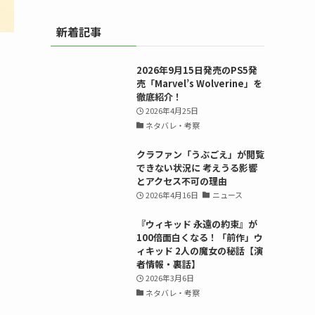
新着記事
2026年9月15日発売のPS5発
売「Marvel’s Wolverine」を
徹底紹介！
2026年4月25日
ネタバレ・考察
クラファン「うぶごえ」が閲覧
できない状況に 考えうる影響
とアクセス不可の理由
2026年4月16日
ニュース
『ウィキッド 永遠の約束』が
100倍面白くなる！「前作」ウ
ィキッド 2人の魔女の秘話【演
者情報・裏話】
2026年3月6日
ネタバレ・考察