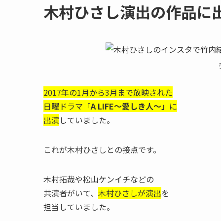
木村ひさし演出の作品に
2017年の1月から3月まで放映された
日曜ドラマ「
A LIFE〜愛しき人〜」
に
出演
していました。
これが木村ひさしとの接点です。
木村拓哉や松山ケンイチなどの
共演者がいて、
木村ひさしが演出
を
担当していました。