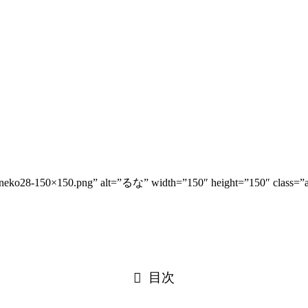
train10-neko28-150×150.png” alt=”るな” width=”150″ height=”150″ 
目次