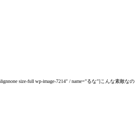
class=”alignnone size-full wp-image-7214″ / name=”るな”]こんな素敵なの