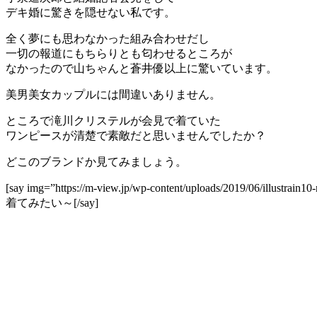
デキ婚に驚きを隠せない私です。
全く夢にも思わなかった組み合わせだし
一切の報道にもちらりとも匂わせるところが
なかったので山ちゃんと蒼井優以上に驚いています。
美男美女カップルには間違いありません。
ところで滝川クリステルが会見で着ていた
ワンピースが清楚で素敵だと思いませんでしたか？
どこのブランドか見てみましょう。
[say img=”https://m-view.jp/wp-content/uploads/2019/06/illus
着てみたい～[/say]