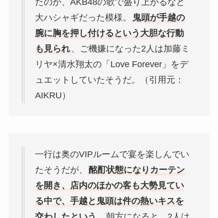
たのか、AKB48の歌で盛り上がるなど
大ハシャギだった模様。
鬼頭が手越の
腕に胸を押し付けるという大胆な行動
も見られ
、ご機嫌になった2人は加藤ミ
リヤ×清水翔太の「Love Forever」をデ
ュエットしていたそうだ。（引用元：
AIKRU）
一行は奥のVIPルームで宴を楽しんでい
たそうだが、
酩酊状態になりカーテン
を開き、店内のほかの客も大勢見てい
る中で、手越と鬼頭は件の熱いキスを
交わしたという
。朝方になると、2人は