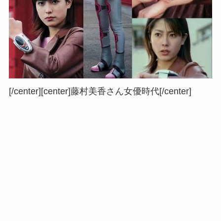
[/center][center]
藤村美香さん女優時代
[/center]