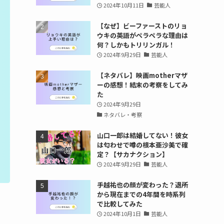
2024年10月11日
芸能人
【なぜ】ビーファーストのリョ
ウキの英語がペラペラな理由は
何？しかもトリリンガル！
2024年9月29日
芸能人
【ネタバレ】映画motherマザ
ーの感想！結末の考察をしてみ
た
2024年9月29日
ネタバレ・考察
山口一郎は結婚してない！彼女
は匂わせで噂の根本亜沙美で確
定？【サカナクション】
2024年9月29日
芸能人
手越祐也の顔が変わった？退所
から現在までの4年間を時系列
で比較してみた
2024年10月1日
芸能人