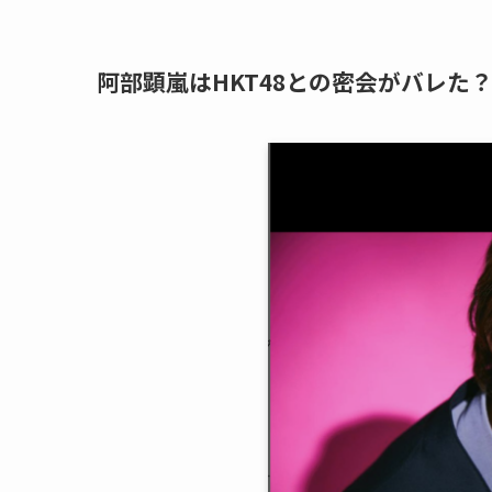
阿部顕嵐はHKT48との密会がバレた