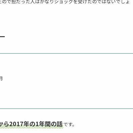
たので担だった人はかなりショックを受けたのではないでしょ
ー
月
年から2017年の1年間の話
です。