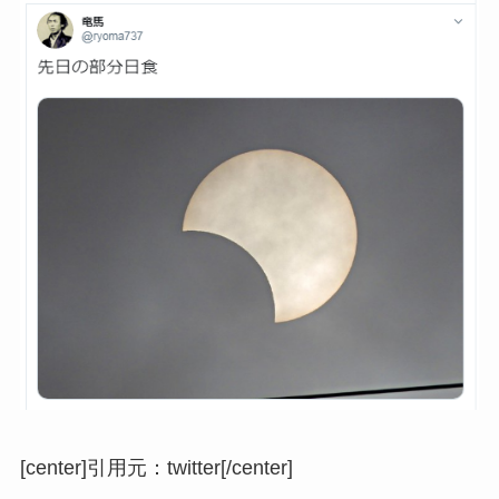
[center]
引用元：twitter
[/center]