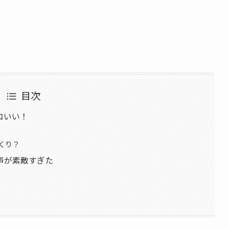
目次
コいい！
くり？
声が素敵すぎた