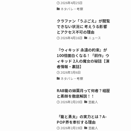
2026年4月25日
ネタバレ・考察
クラファン「うぶごえ」が閲覧
できない状況に 考えうる影響
とアクセス不可の理由
2026年4月16日
ニュース
『ウィキッド 永遠の約束』が
100倍面白くなる！「前作」ウ
ィキッド 2人の魔女の秘話【演
者情報・裏話】
2026年3月6日
ネタバレ・考察
RAB龍の妹葉月って何者？経歴
と素顔を徹底解説！！
2026年2月20日
芸能人
「龍と勇太」の実力とは？A-
POP界を牽引する理由
2026年2月19日
芸能人