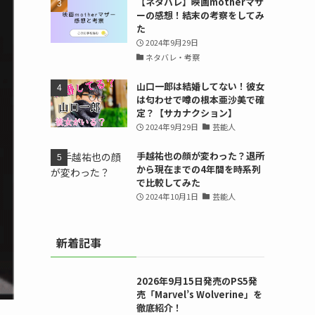
【ネタバレ】映画motherマザ
ーの感想！結末の考察をしてみ
た
2024年9月29日
ネタバレ・考察
山口一郎は結婚してない！彼女
は匂わせで噂の根本亜沙美で確
定？【サカナクション】
2024年9月29日
芸能人
手越祐也の顔が変わった？退所
から現在までの4年間を時系列
で比較してみた
2024年10月1日
芸能人
新着記事
2026年9月15日発売のPS5発
売「Marvel’s Wolverine」を
徹底紹介！