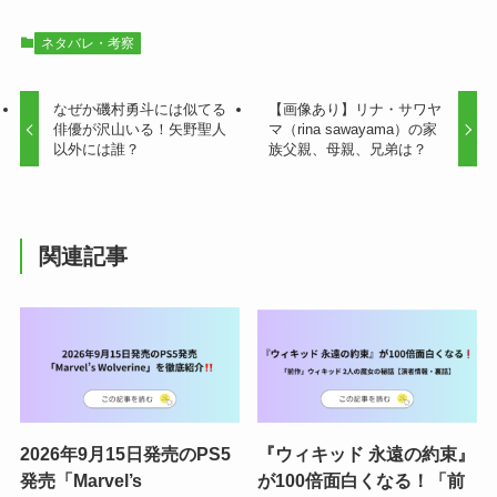
ネタバレ・考察
なぜか磯村勇斗には似てる
【画像あり】リナ・サワヤ
俳優が沢山いる！矢野聖人
マ（rina sawayama）の家
以外には誰？
族父親、母親、兄弟は？
関連記事
2026年9月15日発売のPS5
『ウィキッド 永遠の約束』
発売「Marvel’s
が100倍面白くなる！「前