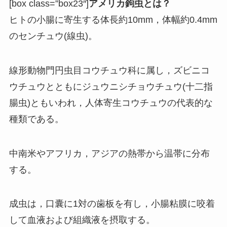
[box class=”box23″]
アメリカ鉤虫とは？
ヒトの小腸に寄生する体長約10mm，体幅約0.4mm
のセンチュウ(線虫)。
線形動物門円虫目コウチュウ科に属し，ズビニコ
ウチュウとともにジュウニシチョウチュウ(十二指
腸虫)ともいわれ，人体寄生コウチュウの代表的な
種類である。
中南米やアフリカ，アジアの熱帯から温帯に分布
する。
成虫は，口囊に1対の歯板を有し，小腸粘膜に咬着
して血液および組織液を摂取する。