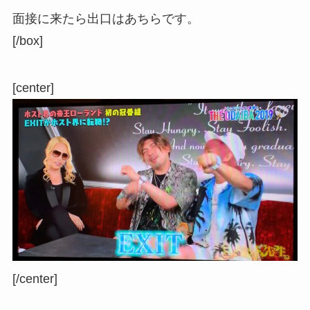
面接に来たら
出口
はあちらです。
[/box]
[center]
[/center]