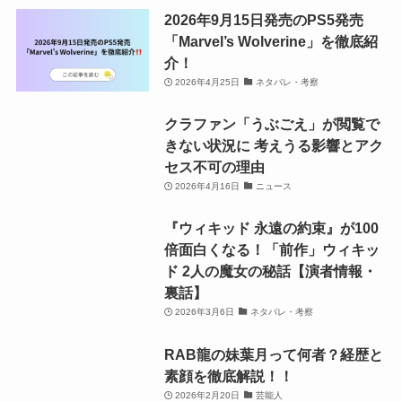
2026年9月15日発売のPS5発売
「Marvel’s Wolverine」を徹底紹
介！
2026年4月25日
ネタバレ・考察
クラファン「うぶごえ」が閲覧で
きない状況に 考えうる影響とアク
セス不可の理由
2026年4月16日
ニュース
『ウィキッド 永遠の約束』が100
倍面白くなる！「前作」ウィキッ
ド 2人の魔女の秘話【演者情報・
裏話】
2026年3月6日
ネタバレ・考察
RAB龍の妹葉月って何者？経歴と
素顔を徹底解説！！
2026年2月20日
芸能人