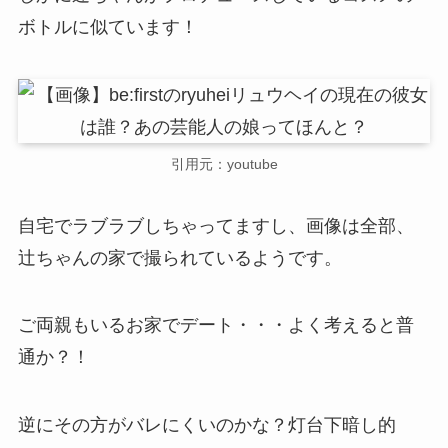
ボトルに似ています！
引用元：youtube
自宅でラブラブしちゃってますし、画像は全部、
辻ちゃんの家で撮られているようです。
ご両親もいるお家でデート・・・よく考えると普
通か？！
逆にその方がバレにくいのかな？灯台下暗し的