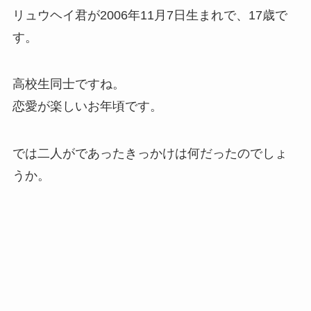
リュウヘイ君が2006年11月7日生まれで、17歳で
す。
高校生同士ですね。
恋愛が楽しいお年頃です。
では二人がであったきっかけは何だったのでしょ
うか。