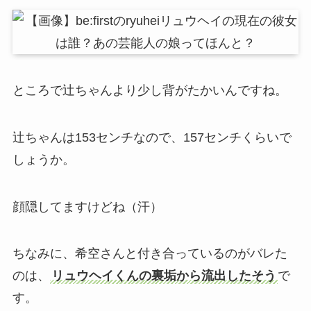
ところで辻ちゃんより少し背がたかいんですね。
辻ちゃんは153センチなので、157センチくらいで
しょうか。
顔隠してますけどね（汗）
ちなみに、希空さんと付き合っているのがバレた
のは、
リュウヘイくんの裏垢から流出したそう
で
す。