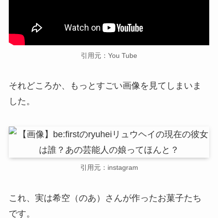
引用元：You Tube
それどころか、もっとすごい画像を見てしまいま
した。
引用元：instagram
これ、実は希空（のあ）さんが作ったお菓子たち
です。