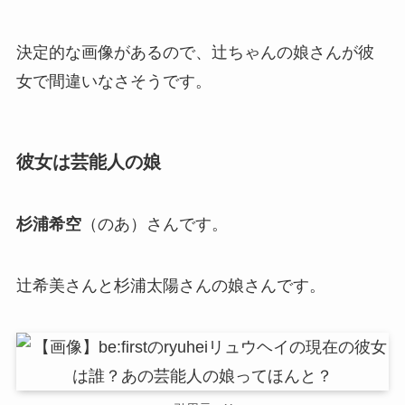
決定的な画像があるので、辻ちゃんの娘さんが彼
女で間違いなさそうです。
彼女は芸能人の娘
杉浦希空
（のあ）さんです。
辻希美さんと杉浦太陽さんの娘さんです。