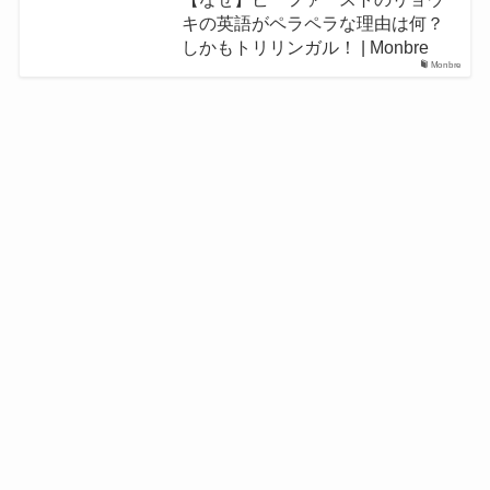
キの英語がペラペラな理由は何？
しかもトリリンガル！ | Monbre
Monbre