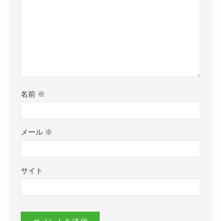
名前
※
メール
※
サイト