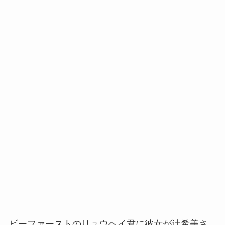
ビーファーストのリュウヘイ君に彼女が辻希美さ