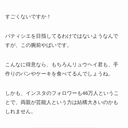
すごくないですか！
パティシエを目指してるわけではないようなんで
すが、この腕前やばいです。
こんなに得意なら、もちろんリュウヘイ君も、手
作りのパンやケーキを食べてるんでしょうね。
しかも、インスタのフォロワーも46万人というこ
とで、両親が芸能人という力は結構大きいのかも
しれません。