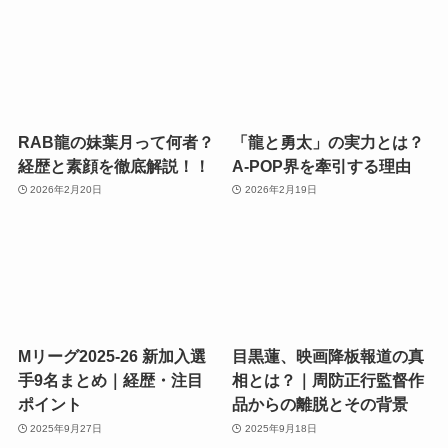
RAB龍の妹葉月って何者？
「龍と勇太」の実力とは？
経歴と素顔を徹底解説！！
A-POP界を牽引する理由
2026年2月20日
2026年2月19日
Mリーグ2025-26 新加入選
目黒蓮、映画降板報道の真
手9名まとめ｜経歴・注目
相とは？｜周防正行監督作
ポイント
品からの離脱とその背景
2025年9月27日
2025年9月18日