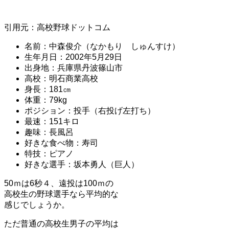
引用元：高校野球ドットコム
名前：中森俊介（なかもり しゅんすけ）
生年月日：2002年5月29日
出身地：兵庫県丹波篠山市
高校：明石商業高校
身長：181㎝
体重：79kg
ポジション：投手（右投げ左打ち）
最速：151キロ
趣味：長風呂
好きな食べ物：寿司
特技：ピアノ
好きな選手：坂本勇人（巨人）
50ｍは6秒４、遠投は100ｍの
高校生の野球選手なら平均的な
感じでしょうか。
ただ普通の高校生男子の平均は