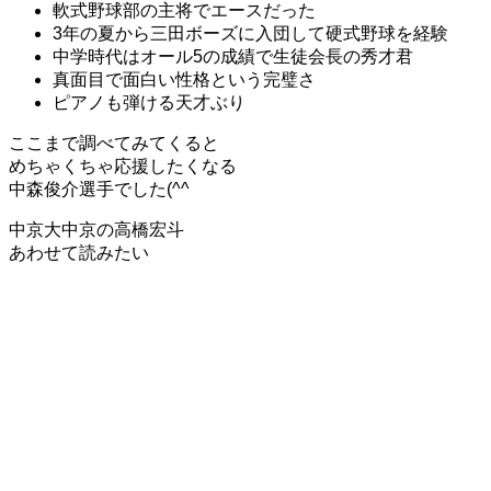
軟式野球部の主将でエースだった
3年の夏から三田ボーズに入団して硬式野球を経験
中学時代はオール5の成績で生徒会長の秀才君
真面目で面白い性格という完璧さ
ピアノも弾ける天才ぶり
ここまで調べてみてくると
めちゃくちゃ応援したくなる
中森俊介選手でした(^^
中京大中京の高橋宏斗
あわせて読みたい